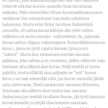
eri tavoin; joku kääntää kiilapuiden alle vain valkoista
(tekevät sitä itse kuvien reunoille lisää tarvittavan
määrän). Näin esimerkiksi Ninan kuvamaailmassa jossa
teetämme itse canvasimme (saa myös taitettuna
halutessa). Mutta esim Ifolor tarvitsee lisäsenttejä
reunoille, eli taittaa kuvaa kiilojen alle (ellei valitse
valkoisia tai muita reunoja- vaihtoehtoa). Se, paljonko
kuvaa taittuu riippuu valmistajasta. Esimerkkikuvissa on
kuva 1, jossa on tyttö rajattu kuvaan (30x40cm)
"nätisti". Mutta kun tiedostosta teettää canvasin
paikassa, joka taittaa 4cm reunoista, jääkin näkyviin vain
harmaan alta näkyvä alue kuvaa. Neljä senttiä ei tunnu
paljolta, mutta yllättää aina paljonko se "syö" kuvaa.
Kuva 2 on taas esimerkki siitä, jos kuvan reunoille jättää
4cm taittovaran. Tästä saa kauniin canvasin Ifolorista,
(harmaan alta näkyvä alue) mutta taas samasta
tiedostosta jos teettää tavallisen kuvan, jää tyttö hassusti
kuvan keskelle ja tyhjää tilaa moneen suuntaan.