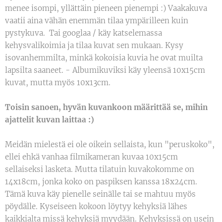
menee isompi, yllättäin pieneen pienempi :) Vaakakuva
vaatii aina vähän enemmän tilaa ympärilleen kuin
pystykuva. Tai googlaa / käy katselemassa
kehysvalikoimia ja tilaa kuvat sen mukaan. Kysy
isovanhemmilta, minkä kokoisia kuvia he ovat muilta
lapsilta saaneet. - Albumikuviksi käy yleensä 10x15cm
kuvat, mutta myös 10x13cm.
Toisin sanoen, hyvän kuvankoon määrittää se, mihin
ajattelit kuvan laittaa :)
Meidän mielestä ei ole oikein sellaista, kun "peruskoko",
ellei ehkä vanhaa filmikameran kuvaa 10x15cm
sellaiseksi lasketa. Mutta tilatuin kuvakokomme on
14x18cm, jonka koko on paspiksen kanssa 18x24cm.
Tämä kuva käy pienelle seinälle tai se mahtuu myös
pöydälle. Kyseiseen kokoon löytyy kehyksiä lähes
kaikkialta missä kehyksiä myydään. Kehyksissä on usein