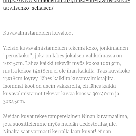
https://www.studiodettani.fi/l/mika-on-taysresokuva-
tarvitsenko-sellaisen/
Kuvavalmistamoiden kuvakoot
Yleisin kuvavalmistamoiden tekemä koko, jonkinlainen
"peruskoko", joka on lähes jokaisen valikoimassa on
10x15cm. Lähes kaikki tekevät myös kokoa 10x13cm,
mutta kokoa 14x18cm ei ole ihan kaikilla. Taas kuvakoko
13x18cm löytyy lähes kaikilta kuvanvalmistajilta.
Isommat koot on usein vakkareita, eli lähes kaikki
kuvavalmistamot tekevät kuvaa koossa 30x40cm ja
30x45cm.
Meidän kuvat tekee tamperelainen Ninan kuvamaailma,
jota suosittelemme myös meidän tiedostotilaajille.
Ninalta saat varmasti kerralla laatukuvat! Ninan