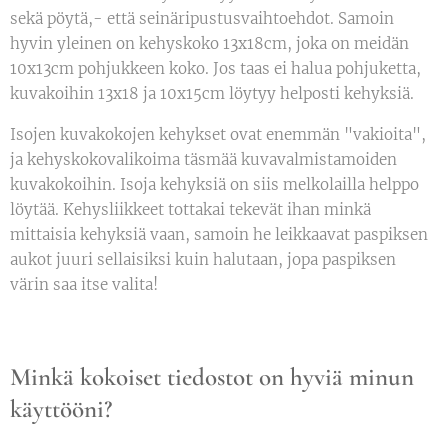
sekä pöytä,- että seinäripustusvaihtoehdot. Samoin
hyvin yleinen on kehyskoko 13x18cm, joka on meidän
10x13cm pohjukkeen koko. Jos taas ei halua pohjuketta,
kuvakoihin 13x18 ja 10x15cm löytyy helposti kehyksiä.
Isojen kuvakokojen kehykset ovat enemmän "vakioita",
ja kehyskokovalikoima täsmää kuvavalmistamoiden
kuvakokoihin. Isoja kehyksiä on siis melkolailla helppo
löytää. Kehysliikkeet tottakai tekevät ihan minkä
mittaisia kehyksiä vaan, samoin he leikkaavat paspiksen
aukot juuri sellaisiksi kuin halutaan, jopa paspiksen
värin saa itse valita!
Minkä kokoiset tiedostot on hyviä minun
käyttööni?