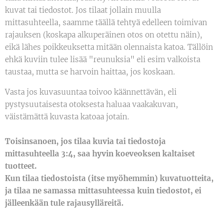
kuvat tai tiedostot. Jos tilaat jollain muulla
mittasuhteella, saamme täällä tehtyä edelleen toimivan
rajauksen (koskapa alkuperäinen otos on otettu näin),
eikä lähes poikkeuksetta mitään olennaista katoa. Tällöin
ehkä kuviin tulee lisää "reunuksia" eli esim valkoista
taustaa, mutta se harvoin haittaa, jos koskaan.
Vasta jos kuvasuuntaa toivoo käännettävän, eli
pystysuutaisesta otoksesta haluaa vaakakuvan,
väistämättä kuvasta katoaa jotain.
Toisinsanoen, jos tilaa kuvia tai tiedostoja
mittasuhteella 3:4, saa hyvin koeveoksen kaltaiset
tuotteet.
Kun tilaa tiedostoista (itse myöhemmin) kuvatuotteita,
ja tilaa ne samassa mittasuhteessa kuin tiedostot, ei
jälleenkään tule rajausylläreitä.