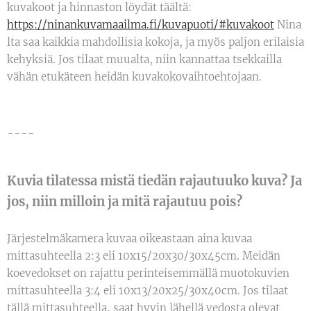
kuvakoot ja hinnaston löydät täältä:
https://ninankuvamaailma.fi/kuvapuoti/#kuvakoot
Nina
lta saa kaikkia mahdollisia kokoja, ja myös paljon erilaisia
kehyksiä. Jos tilaat muualta, niin kannattaa tsekkailla
vähän etukäteen heidän kuvakokovaihtoehtojaan.
----
Kuvia tilatessa mistä tiedän rajautuuko kuva? Ja
jos, niin milloin ja mitä rajautuu pois?
Järjestelmäkamera kuvaa oikeastaan aina kuvaa
mittasuhteella 2:3 eli 10x15/20x30/30x45cm. Meidän
koevedokset on rajattu perinteisemmällä muotokuvien
mittasuhteella 3:4 eli 10x13/20x25/30x40cm. Jos tilaat
tällä mittasuhteella, saat hyvin lähellä vedosta olevat