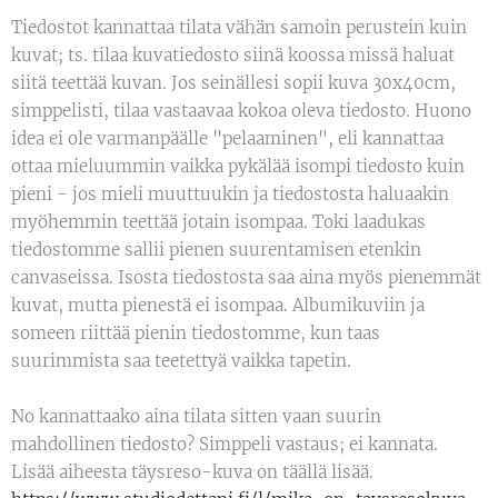
Tiedostot kannattaa tilata vähän samoin perustein kuin
kuvat; ts. tilaa kuvatiedosto siinä koossa missä haluat
siitä teettää kuvan. Jos seinällesi sopii kuva 30x40cm,
simppelisti, tilaa vastaavaa kokoa oleva tiedosto. Huono
idea ei ole varmanpäälle "pelaaminen", eli kannattaa
ottaa mieluummin vaikka pykälää isompi tiedosto kuin
pieni - jos mieli muuttuukin ja tiedostosta haluaakin
myöhemmin teettää jotain isompaa. Toki laadukas
tiedostomme sallii pienen suurentamisen etenkin
canvaseissa. Isosta tiedostosta saa aina myös pienemmät
kuvat, mutta pienestä ei isompaa. Albumikuviin ja
someen riittää pienin tiedostomme, kun taas
suurimmista saa teetettyä vaikka tapetin.
No kannattaako aina tilata sitten vaan suurin
mahdollinen tiedosto? Simppeli vastaus; ei kannata.
Lisää aiheesta täysreso-kuva on täällä lisää.