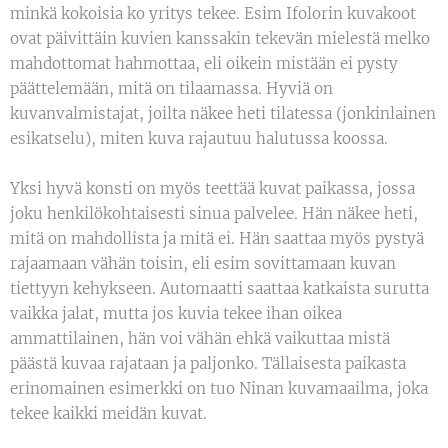
minkä kokoisia ko yritys tekee. Esim Ifolorin kuvakoot
ovat päivittäin kuvien kanssakin tekevän mielestä melko
mahdottomat hahmottaa, eli oikein mistään ei pysty
päättelemään, mitä on tilaamassa. Hyviä on
kuvanvalmistajat, joilta näkee heti tilatessa (jonkinlainen
esikatselu), miten kuva rajautuu halutussa koossa.
Yksi hyvä konsti on myös teettää kuvat paikassa, jossa
joku henkilökohtaisesti sinua palvelee. Hän näkee heti,
mitä on mahdollista ja mitä ei. Hän saattaa myös pystyä
rajaamaan vähän toisin, eli esim sovittamaan kuvan
tiettyyn kehykseen. Automaatti saattaa katkaista surutta
vaikka jalat, mutta jos kuvia tekee ihan oikea
ammattilainen, hän voi vähän ehkä vaikuttaa mistä
päästä kuvaa rajataan ja paljonko. Tällaisesta paikasta
erinomainen esimerkki on tuo Ninan kuvamaailma, joka
tekee kaikki meidän kuvat.