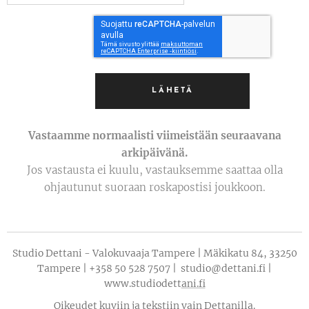
LÄHETÄ
Vastaamme normaalisti viimeistään seuraavana
arkipäivänä.
Jos vastausta ei kuulu, vastauksemme saattaa olla
ohjautunut suoraan roskapostisi joukkoon.
Studio Dettani - Valokuvaaja Tampere | Mäkikatu 84, 33250
Tampere | +358 50 528 7507 | studio@dettani.fi |
www.studiodett
ani.fi
Oikeudet kuviin ja tekstiin vain Dettanilla.