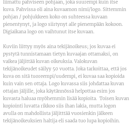
liimattu pahviseen pohjaan, joka suurempi kuin itse
kuva. Pahvissa oli aina kuvaamon nimi/logo. Sittemmin
pohjan / pohjukkeen koko on suhteessa kuvaan
pienentynyt, ja logo siirtynyt alle pienempään kokoon.
Digiaikana logo on vaihtunut itse kuvaan.
Kuviin liittyy myös aina tekijänoikeus; jos kuvaa ei
pystytä tunnistamaan tietyn kuvaajan ottamaksi, on
vaikea jäljittää kuvan oikeuksia. Valokuvan
tekijänoikeudet säilyy 50 vuotta. Joka tarkoittaa, että jos
kuva on sitä tuoreempi/uudempi, ei kuvaa saa kopioida
kuin vain sen ottaja. Logo kuvassa siis johdattaa kuvan
ottajan jäljille, joka käytännössä helpottaa esim jos
kuvasta haluaa myöhemmin lisää kopioita. Toisen kuvan
kopiointi luvatta rikkoo siis ihan lakia, mutta logon
avulla on mahdollista jäljitttää vuosienkin jälkeen
tekijänoikeuksien haltija eli saada tuo lupa kopioihin.