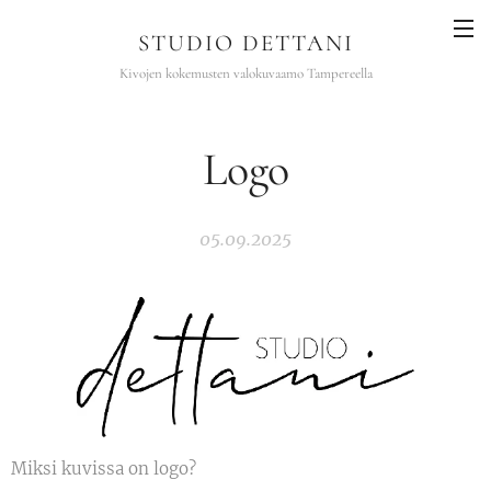
STUDIO DETTANI
Kivojen kokemusten valokuvaamo Tampereella
Logo
05.09.2025
Miksi kuvissa on logo?