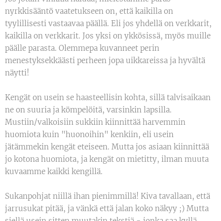
nyrkkisääntö vaatetukseen on, että kaikilla on
tyylillisesti vastaavaa päällä. Eli jos yhdellä on verkkarit,
kaikilla on verkkarit. Jos yksi on ykkösissä, myös muille
päälle parasta. Olemmepa kuvanneet perin
menestyksekkäästi perheen jopa uikkareissa ja hyvältä
näytti!
Kengät on usein se haasteellisin kohta, sillä talvisaikaan
ne on suuria ja kömpelöitä, varsinkin lapsilla.
Mustiin/valkoisiin sukkiin kiinnittää harvemmin
huomiota kuin "huonoihin" kenkiin, eli usein
jätämmekin kengät eteiseen. Mutta jos asiaan kiinnittää
jo kotona huomiota, ja kengät on mietitty, ilman muuta
kuvaamme kaikki kengillä.
Sukanpohjat niillä ihan pienimmillä! Kiva tavallaan, että
jarrusukat pitää, ja vänkä että jalan koko näkyy ;) Mutta
siellä usein sitten muutakin tekstiä - jonka saa kyllä