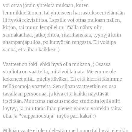
voi ottaa jotain yhteistä mukaan, kuten
lemmikkieläimen, tai yhteiseen harrastukseen/elämään
liittyvää rekvisiittaa. Lapsille voi ottaa mukaan nallen,
kirjan, tai muun lempilelun. Täällä nähty niin
saunakauhaa, jatkojohtoa, ritarihanskaa, tyynyjä kuin
shampanjapulloa, polkupyörän rengasta. Eli voisipa
sanoa, että ihan kaikkea :)
Vaatteet on toki, ehkä hyvä olla mukana ;) Osassa
studiota on vaatteita, mitä voi lainata. Me emme ole
kokeneet sitä... miellyttäväksi. Eli että kierrättäisimme
teillä samoja vaatteita. Sen sijaan vaatteetkin on osa
tavallaan persoonaa, ja kiva että kaikki näyttävät
itseltään. Muutama raskausmekko studiolta kyllä silti
löytyy, ja muutama ihan pienen vauvan vaatekin taitaa
olla. Ja "vaippahousuja" myös pari kaksi :)
Mikään vaate ei ole mielestämme huono tai hyvä, etenkin