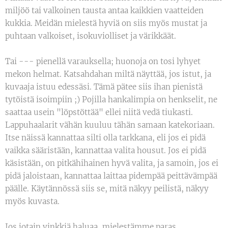
miljöö tai valkoinen tausta antaa kaikkien vaatteiden
kukkia. Meidän mielestä hyviä on siis myös mustat ja
puhtaan valkoiset, isokuviolliset ja värikkäät.
Tai --- pienellä varauksella; huonoja on tosi lyhyet
mekon helmat. Katsahdahan miltä näyttää, jos istut, ja
kuvaaja istuu edessäsi. Tämä pätee siis ihan pienistä
tytöistä isoimpiin ;) Pojilla hankalimpia on henkselit, ne
saattaa usein "löpstöttää" ellei niitä vedä tiukasti.
Lappuhaalarit vähän kuuluu tähän samaan katekoriaan.
Itse näissä kannattaa silti olla tarkkana, eli jos ei pidä
vaikka sääristään, kannattaa valita housut. Jos ei pidä
käsistään, on pitkähihainen hyvä valita, ja samoin, jos ei
pidä jaloistaan, kannattaa laittaa pidempää peittävämpää
päälle. Käytännössä siis se, mitä näkyy peilistä, näkyy
myös kuvasta.
Jos jotain vinkkiä haluaa, mielestämme paras