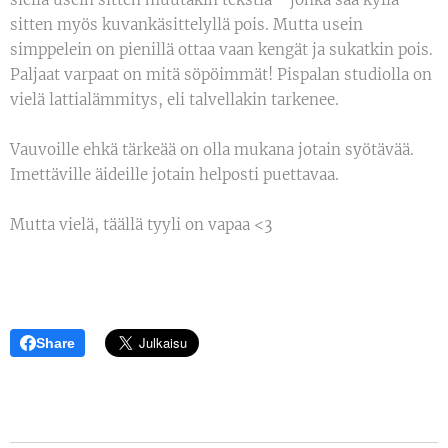
sitten myös kuvankäsittelyllä pois. Mutta usein
simppelein on pienillä ottaa vaan kengät ja sukatkin pois.
Paljaat varpaat on mitä söpöimmät! Pispalan studiolla on
vielä lattialämmitys, eli talvellakin tarkenee.
Vauvoille ehkä tärkeää on olla mukana jotain syötävää.
Imettäville äideille jotain helposti puettavaa.
Mutta vielä, täällä tyyli on vapaa <3
Share